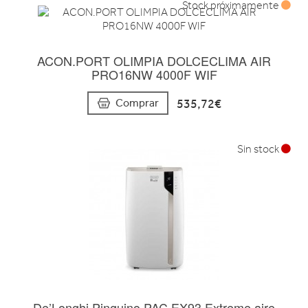
Stock próximamente
ACON.PORT OLIMPIA DOLCECLIMA AIR
PRO16NW 4000F WIF
535,72€
Comprar
Sin stock
De’Longhi Pinguino PAC EX93 Extreme aire