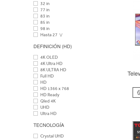
32 in
77 in
83 in
85 in
98 in
Hasta 27
28 - 38
DEFINICIÓN (HD)
39 - 46
47 - 50
4K OLED
52 - 64
4K Ultra HD
Desde 65
8K ULTRA HD
Tele
Full HD
HD
HD 1366 x 768
HD Ready
Qled 4K
UHD
Ultra HD
TECNOLOGÍA
Crystal UHD