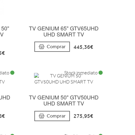
 50"
TV GENIUM 65" GTV65UHD
TV
UHD SMART TV
445,36€
Comprar
5€
diato
Stock inmediato
5UHD
TV GENIUM 50" GTV50UHD
UHD SMART TV
8€
275,95€
Comprar