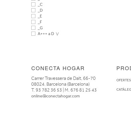
_C
_D
_E
_F
_G
A+++ a D
CONECTA HOGAR
PRO
Carrer Travessera de Dalt, 66-70
OFERTE
08024. Barcelona (Barcelona)
T. 93 782 36 53 | M. 676 81 25 43
CATÀLE
online@conectahogar.com