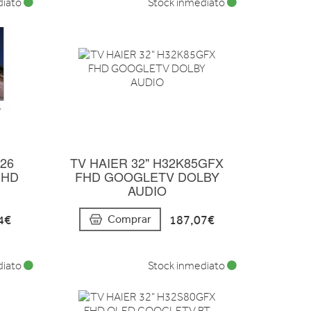
diato
Stock inmediato
026
TV HAIER 32" H32K85GFX
a HD
FHD GOOGLETV DOLBY
AUDIO
4€
187,07€
Comprar
diato
Stock inmediato