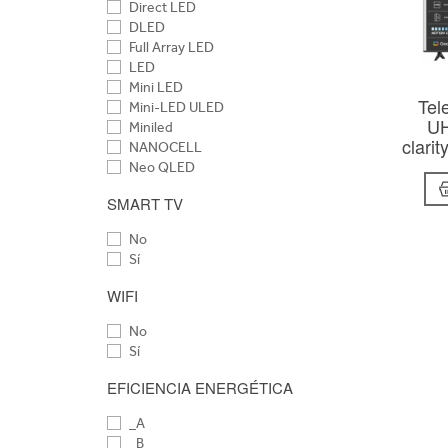
Direct LED
DLED
Full Array LED
LED
Mini LED
Tel
Mini-LED ULED
UH
Miniled
clari
NANOCELL
Neo QLED
NeoQled
SMART TV
OLED
OLED+
No
QD-Mini LED
Sí
QLED
QLED Mini LED
WIFI
QNED
QNED Mini LED
No
SQD MINI LED
Sí
ULED
EFICIENCIA ENERGÉTICA
_A
_B