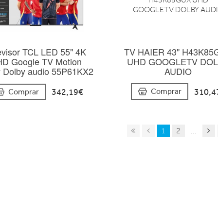
TV HAIER 43" H43K85
evisor TCL LED 55" 4K
UHD GOOGLETV DO
D Google TV Motion
AUDIO
ty Dolby audio 55P61KX2
310,4
Comprar
342,19€
Comprar
1
2
...