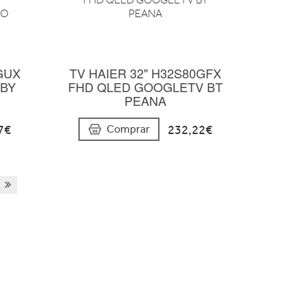
GUX
TV HAIER 32" H32S80GFX
LBY
FHD QLED GOOGLETV BT
PEANA
7€
232,22€
Comprar