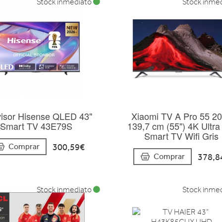
Stock inmediato
Stock inme
visor Hisense QLED 43"
Xiaomi TV A Pro 55 2
Smart TV 43E79S
139,7 cm (55") 4K Ultr
Smart TV Wifi Gris
300,59€
Comprar
378,8
Comprar
Stock inmediato
Stock inme