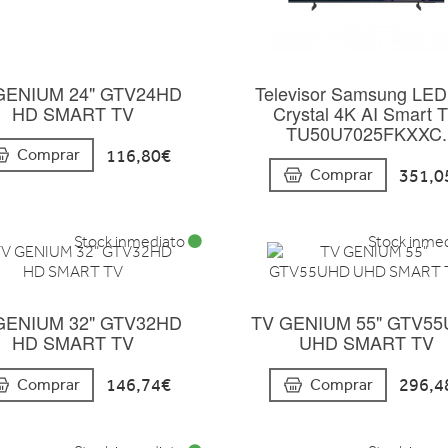
GENIUM 24" GTV24HD
Televisor Samsung LED
HD SMART TV
Crystal 4K AI Smart 
TU50U7025FKXXC.
116,80€
Comprar
351,0
Comprar
Stock inmediato
Stock inme
GENIUM 32" GTV32HD
TV GENIUM 55" GTV5
HD SMART TV
UHD SMART TV
146,74€
296,4
Comprar
Comprar