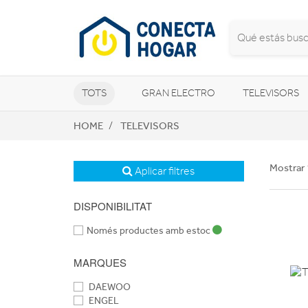
TOTS
GRAN ELECTRO
TELEVISORS
HOME
TELEVISORS
CLIMATITZACIÓ I CALEFACCIÓ
Mostrar 
Aplicar filtres
DISPONIBILITAT
Només productes amb estoc
MARQUES
DAEWOO
ENGEL