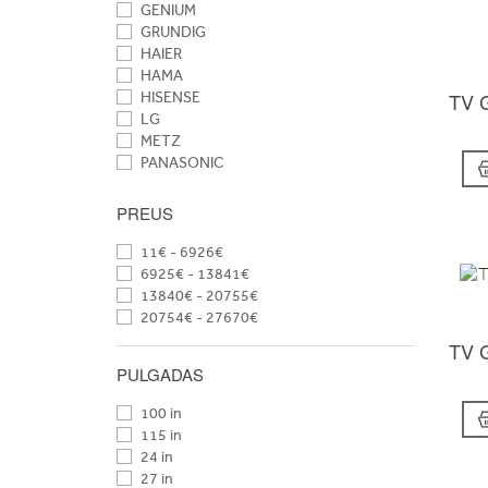
GENIUM
GRUNDIG
HAIER
HAMA
TV 
HISENSE
LG
METZ
PANASONIC
PHILIPS
SAMSUNG
PREUS
SONY
TCL
11€ - 6926€
TELEFUNKEN
6925€ - 13841€
TOSHIBA
13840€ - 20755€
VESTEL
20754€ - 27670€
XIAOMI
TV 
PULGADAS
100 in
115 in
24 in
27 in