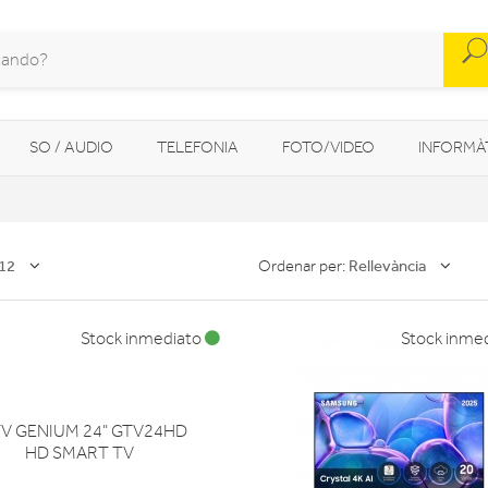
SO / AUDIO
TELEFONIA
FOTO/VIDEO
INFORMÀ
MOBILITAT URBANA
NAVEGADORS GPS
CONSOLES
12
Rellevància
Ordenar per:
Stock inmediato
Stock inme