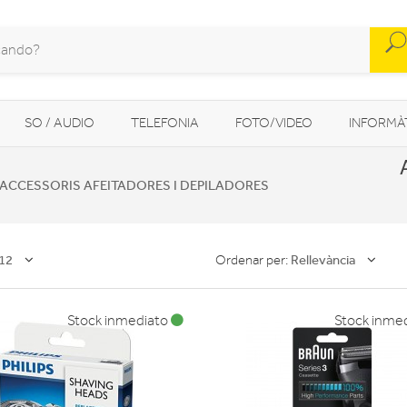
SO / AUDIO
TELEFONIA
FOTO/VIDEO
INFORMÀ
MOBILITAT URBANA
NAVEGADORS GPS
CONSOLES
ACCESSORIS AFEITADORES I DEPILADORES
12
Rellevància
Ordenar per:
Stock inmediato
Stock inme