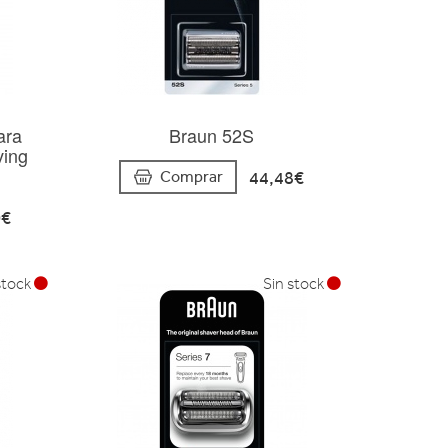
ara
Braun 52S
ving
44,48€
Comprar
0€
stock
Sin stock