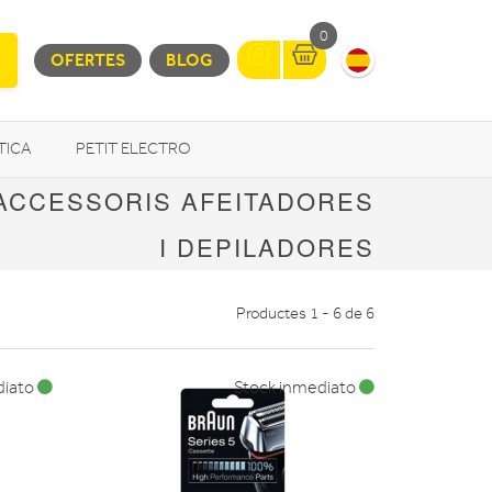
0
OFERTES
BLOG
TICA
PETIT ELECTRO
ACCESSORIS AFEITADORES
OTROS
I DEPILADORES
Productes 1 - 6 de 6
diato
Stock inmediato