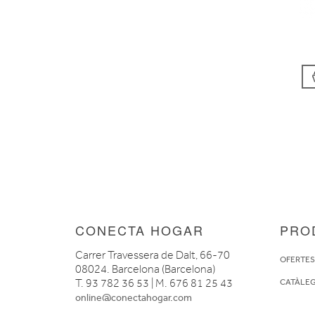
CONECTA HOGAR
PRO
Carrer Travessera de Dalt, 66-70
OFERTE
08024. Barcelona (Barcelona)
T. 93 782 36 53 | M. 676 81 25 43
CATÀLE
online@conectahogar.com