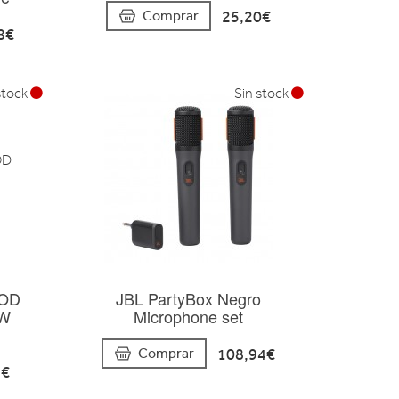
25,20€
Comprar
8€
stock
Sin stock
OD
JBL PartyBox Negro
5W
Microphone set
108,94€
Comprar
5€