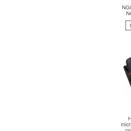
NG
N
micr
co