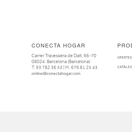
CONECTA HOGAR
PRO
Carrer Travessera de Dalt, 66-70
OFERTE
08024. Barcelona (Barcelona)
T. 93 782 36 53 | M. 676 81 25 43
CATÀLE
online@conectahogar.com