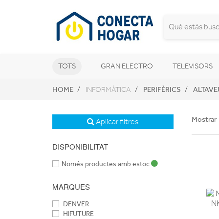
TOTS
GRAN ELECTRO
TELEVISORS
HOME
PERIFÈRICS
ALTAVE
INFORMÀTICA
CLIMATITZACIÓ I CALEFACCIÓ
Mostrar 
Aplicar filtres
DISPONIBILITAT
Només productes amb estoc
MARQUES
DENVER
HIFUTURE