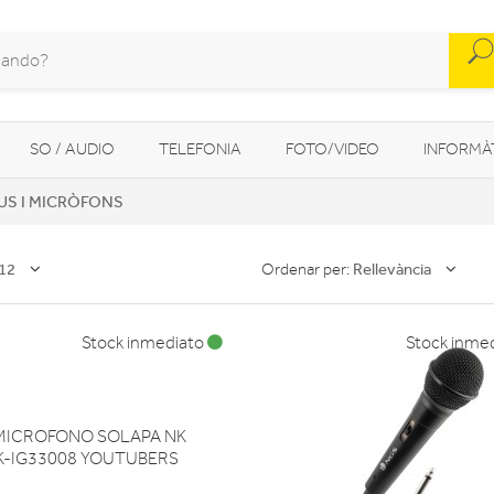
SO / AUDIO
TELEFONIA
FOTO/VIDEO
INFORMÀ
US I MICRÒFONS
MOBILITAT URBANA
NAVEGADORS GPS
CONSOLES
12
Rellevància
Ordenar per:
Stock inmediato
Stock inme