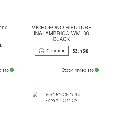
fono
MICROFONO HIFUTURE
INALAMBRICO WM100
BLACK
€
33,45€
Comprar
diato
Stock inmediato