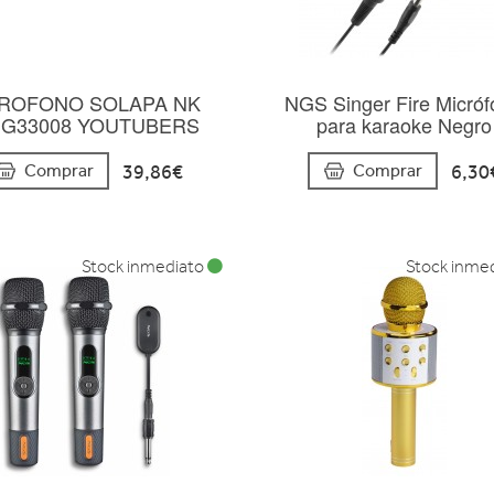
ROFONO SOLAPA NK
NGS Singer Fire Micró
IG33008 YOUTUBERS
para karaoke Negro
39,86€
6,30
Comprar
Comprar
Stock inmediato
Stock inme