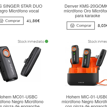
S SINGER STAR DUO
Denver KMS-20GOM
egro Micrófono vocal
micrófono Oro Micróf
para karaoke
41,86€
Comprar
8,03
Comprar
Stock inmediato
Stock inme
Hohem MC01-USBC
Hohem MIC-01-USB
ófono Negro Micrófono
micrófono Negro Micró
n pinza de enganche
con pinza de enganc