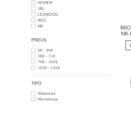
HOHEM
JBL
LEDWOOD
NGS
MIC
NK
NK-
PREUS
6€ - 39€
38€ - 71€
70€ - 103€
102€ - 135€
TIPO
Altavoces
Micrófonos