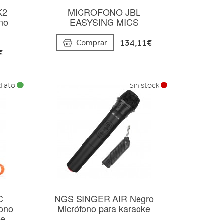
K2
MICROFONO JBL
ono
EASYSING MICS
134,11€
Comprar
€
diato
Sin stock
C
NGS SINGER AIR Negro
fono
Micrófono para karaoke
he