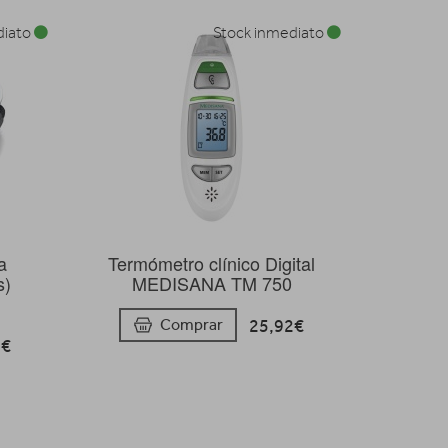
diato
Stock inmediato
a
Termómetro clínico Digital
s)
MEDISANA TM 750
25,92€
Comprar
4€