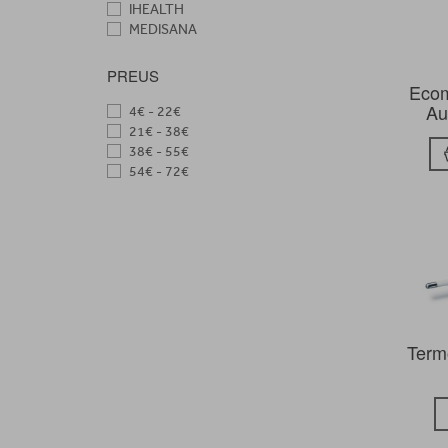
IHEALTH
MEDISANA
PREUS
Ecom
Au
4€ - 22€
21€ - 38€
38€ - 55€
54€ - 72€
Term