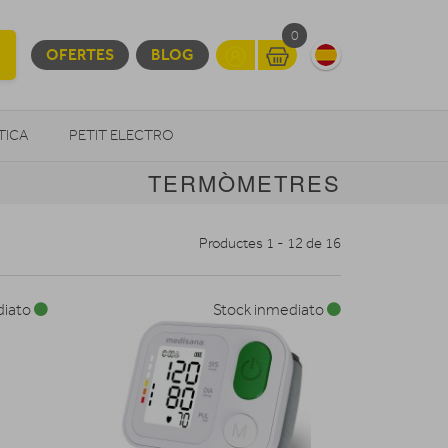
0
OFERTES
BLOG
TICA
PETIT ELECTRO
TERMÒMETRES
OTROS
Productes 1 - 12 de 16
diato
Stock inmediato