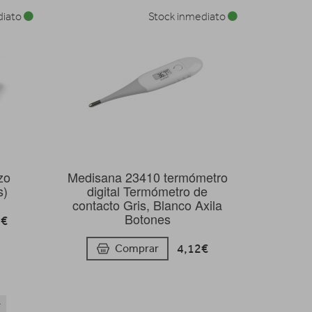
diato
Stock inmediato
zo
Medisana 23410 termómetro
s)
digital Termómetro de
contacto Gris, Blanco Axila
Botones
7€
4,12€
Comprar