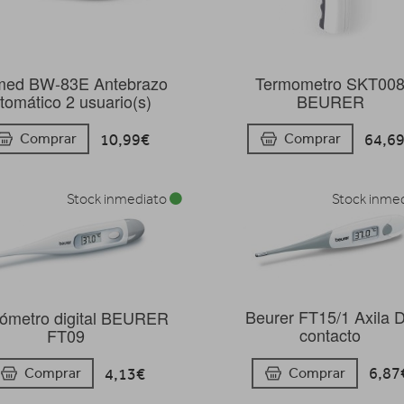
ed BW-83E Antebrazo
Termometro SKT00
tomático 2 usuario(s)
BEURER
10,99€
64,6
Comprar
Comprar
Stock inmediato
Stock inme
Beurer FT15/1 Axila 
ómetro digital BEURER
contacto
FT09
6,87
Comprar
4,13€
Comprar