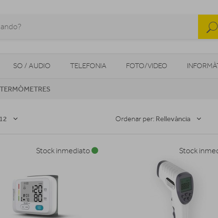
SO / AUDIO
TELEFONIA
FOTO/VIDEO
INFORMÀ
TERMÒMETRES
MOBILITAT URBANA
NAVEGADORS GPS
CONSOLES
12
Rellevància
Ordenar per:
Stock inmediato
Stock inme