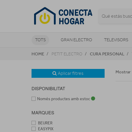
TOTS
GRAN ELECTRO
TELEVISORS
HOME
CURA PERSONAL
PETIT ELECTRO
CLIMATITZACIÓ I CALEFACCIÓ
Mostrar 
Aplicar filtres
DISPONIBILITAT
Només productes amb estoc
MARQUES
BEURER
EASYPIX