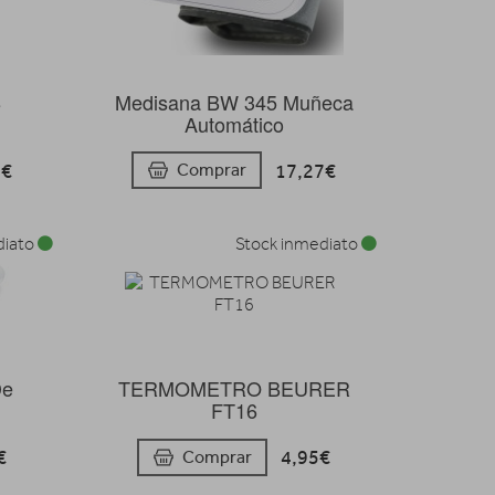
8
Medisana BW 345 Muñeca
Automático
9€
17,27€
Comprar
diato
Stock inmediato
De
TERMOMETRO BEURER
FT16
€
4,95€
Comprar