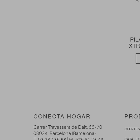
PIL
XTR
CONECTA HOGAR
PRO
Carrer Travessera de Dalt, 66-70
OFERTE
08024. Barcelona (Barcelona)
T. 93 782 36 53 | M. 676 81 25 43
CATÀLE