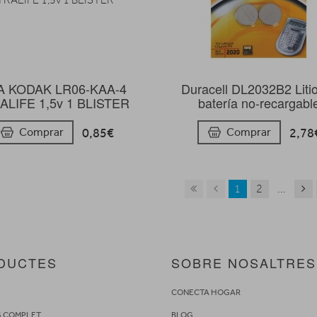
A KODAK LR06-KAA-4
Duracell DL2032B2 Liti
ALIFE 1,5v 1 BLISTER
batería no-recargabl
0,85€
2,78
Comprar
Comprar
1
2
...
DUCTES
SOBRE NOSALTRES
S
CONECTA HOGAR
G COMPLET
BLOG