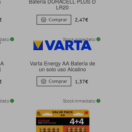
s
Batería DURACELL PLUS D
LR20
€
2,47€
Comprar
diato
Stock inmediato
AA
Varta Energy AA Batería de
R
un solo uso Alcalino
€
1,37€
Comprar
diato
Stock inmediato