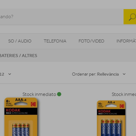
SO / AUDIO
TELEFONIA
FOTO/VIDEO
INFORMÀ
 BATERIES / ALTRES
MOBILITAT URBANA
NAVEGADORS GPS
CONSOLES
12
Rellevància
Ordenar per:
Stock inmediato
Stock inme