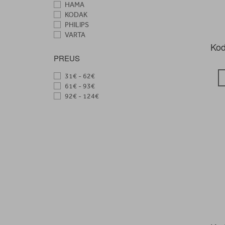
HAMA
KODAK
PHILIPS
VARTA
Kod
PREUS
31€ - 62€
61€ - 93€
92€ - 124€