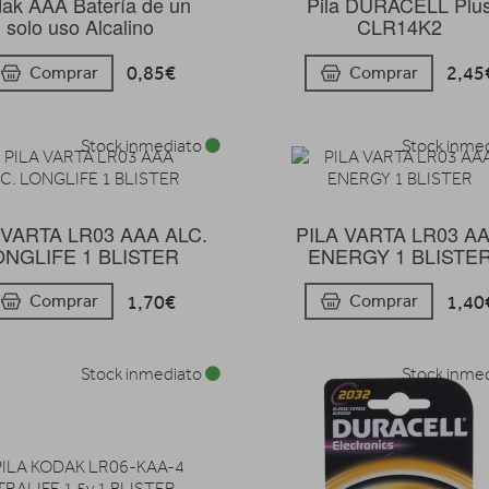
ak AAA Batería de un
Pila DURACELL Plu
solo uso Alcalino
CLR14K2
0,85€
2,45
Comprar
Comprar
Stock inmediato
Stock inme
 VARTA LR03 AAA ALC.
PILA VARTA LR03 A
ONGLIFE 1 BLISTER
ENERGY 1 BLISTE
1,70€
1,40
Comprar
Comprar
Stock inmediato
Stock inme