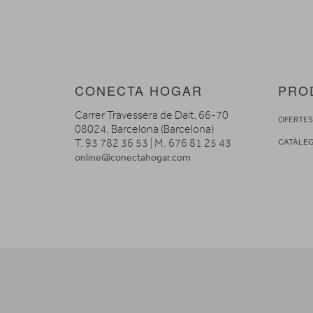
CONECTA HOGAR
PRO
Carrer Travessera de Dalt, 66-70
OFERTE
08024. Barcelona (Barcelona)
T. 93 782 36 53 | M. 676 81 25 43
CATÀLE
online@conectahogar.com