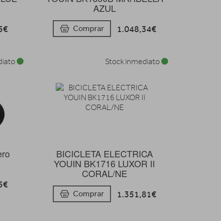
AZUL
5€
1.048,34€
Comprar
diato
Stock inmediato
BICICLETA ELECTRICA
ero
YOUIN BK1716 LUXOR II
CORAL/NE
5€
1.351,81€
Comprar