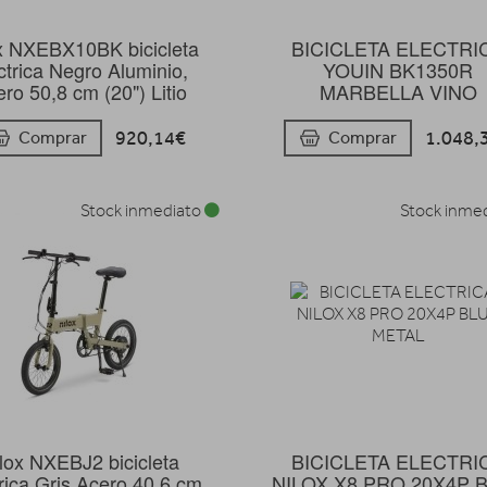
x NXEBX10BK bicicleta
BICICLETA ELECTRI
ctrica Negro Aluminio,
YOUIN BK1350R
ro 50,8 cm (20") Litio
MARBELLA VINO
920,14€
1.048,
Comprar
Comprar
Stock inmediato
Stock inme
lox NXEBJ2 bicicleta
BICICLETA ELECTRI
trica Gris Acero 40,6 cm
NILOX X8 PRO 20X4P 