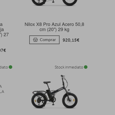
ta
Nilox X8 Pro Azul Acero 50,8
ja
cm (20") 29 kg
") 27
920,15€
Comprar
07€
diato
Stock inmediato