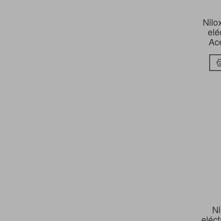
Nilo
elé
Ace
Ni
eléc