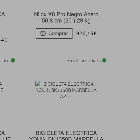
CA
Nilox X8 Pro Negro Acero
50,8 cm (20") 29 kg
920,15€
Comprar
34€
diato
Stock inmediato
CA
BICICLETA ELECTRICA
BLUE
YOUIN BK1350B MARBELLA