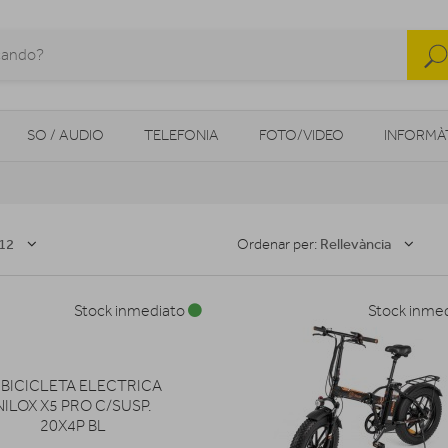
SO / AUDIO
TELEFONIA
FOTO/VIDEO
INFORMÀ
MOBILITAT URBANA
NAVEGADORS GPS
CONSOLES
12
Rellevància
Ordenar per:
Stock inmediato
Stock inme