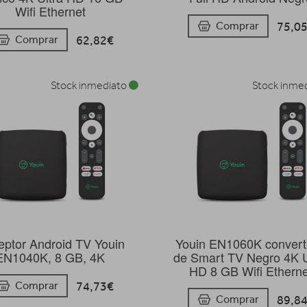
Wifi Ethernet
75,0
Comprar
62,82€
Comprar
Stock inmediato
Stock inme
ptor Android TV Youin
Youin EN1060K convert
EN1040K, 8 GB, 4K
de Smart TV Negro 4K U
HD 8 GB Wifi Etherne
74,73€
Comprar
89,8
Comprar