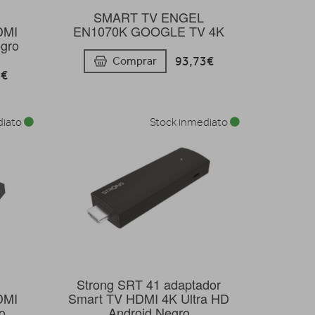
SMART TV ENGEL
DMI
EN1070K GOOGLE TV 4K
egro
93,73€
Comprar
2€
diato
Stock inmediato
Strong SRT 41 adaptador
DMI
Smart TV HDMI 4K Ultra HD
o
Android Negro