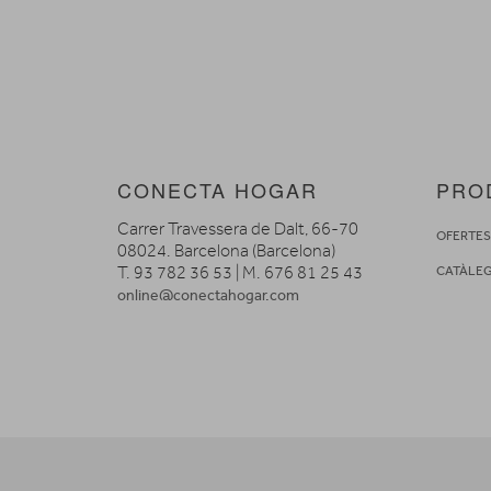
CONECTA HOGAR
PRO
Carrer Travessera de Dalt, 66-70
OFERTE
08024. Barcelona (Barcelona)
T. 93 782 36 53 | M. 676 81 25 43
CATÀLE
online@conectahogar.com