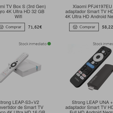
mi TV Box S (3rd Gen)
Xiaomi PFJ4197EU
ro 4K Ultra HD 32 GB
adaptador Smart TV H
Wifi
4K Ultra HD Android N
71,62€
58,2
Comprar
Comprar
Stock inmediato
Stock inme
Strong LEAP-S3+V2
Strong LEAP UNA +
nvertidor de Smart TV
adaptador Smart TV H
nco 4K Ultra HD 16 GB
Full HD Android Negr