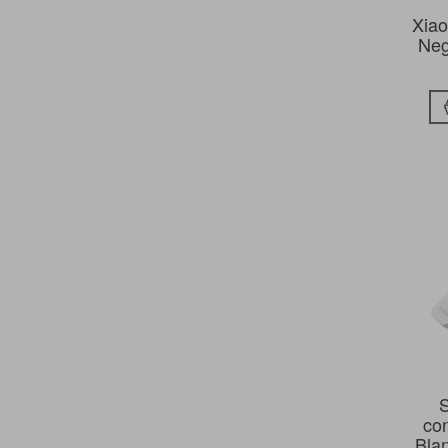
Xiao
Neg
co
Bla