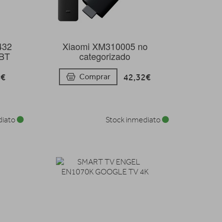
432
Xiaomi XM310005 no
 BT
categorizado
1€
42,32€
Comprar
diato
Stock inmediato