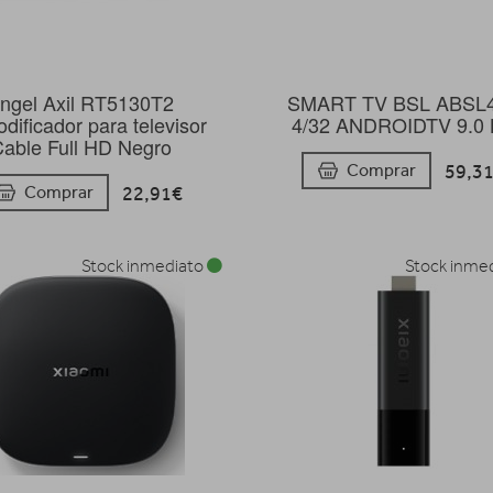
ngel Axil RT5130T2
SMART TV BSL ABSL
dificador para televisor
4/32 ANDROIDTV 9.0
able Full HD Negro
59,3
Comprar
22,91€
Comprar
Stock inmediato
Stock inme