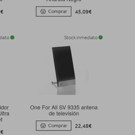
5€
45,09€
Comprar
diato
Stock inmediato
idor
One For All SV 9335 antena
ltra
de televisión
t
22,48€
Comprar
4€