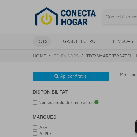
TOTS
GRAN ELECTRO
TELEVISORS
HOME
TDT/SMART TV/SATÈL·L
TELEVISORS
CLIMATITZACIÓ I CALEFACCIÓ
Mostrar 
Aplicar filtres
DISPONIBILITAT
Només productes amb estoc
MARQUES
AKAI
APPLE