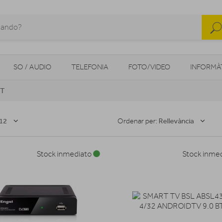
SO / AUDIO
TELEFONIA
FOTO/VIDEO
INFORMÀ
IT
MOBILITAT URBANA
NAVEGADORS GPS
CONSOLES
12
Rellevància
Ordenar per:
Stock inmediato
Stock inme