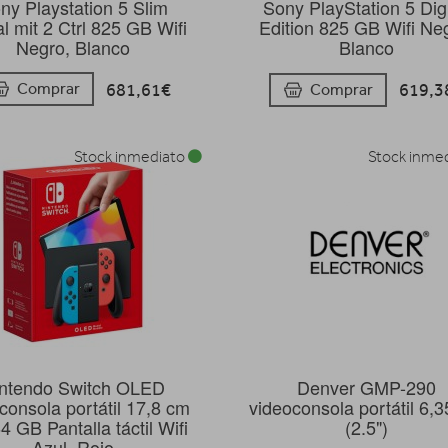
ny Playstation 5 Slim
Sony PlayStation 5 Digi
al mit 2 Ctrl 825 GB Wifi
Edition 825 GB Wifi Ne
Negro, Blanco
Blanco
681,61€
619,3
Comprar
Comprar
Stock inmediato
Stock inme
ntendo Switch OLED
Denver GMP-290
consola portátil 17,8 cm
videoconsola portátil 6,
64 GB Pantalla táctil Wifi
(2.5")
Azul, Rojo