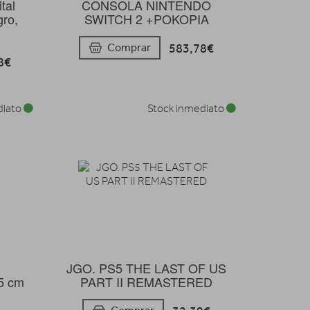
CONSOLA NINTENDO
tal
SWITCH 2 +POKOPIA
gro,
583,78€
Comprar
8€
diato
Stock inmediato
JGO. PS5 THE LAST OF US
35 cm
PART II REMASTERED