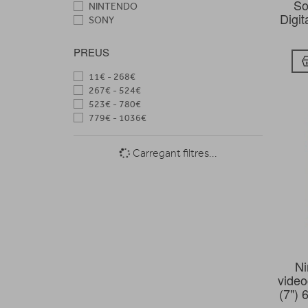
So
NINTENDO
Digit
SONY
PREUS
11€ - 268€
267€ - 524€
523€ - 780€
779€ - 1036€
Carregant filtres...
Ni
video
(7") 