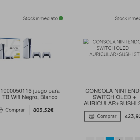
Stock inmediato
Stock inme
 1000050116 juego para
CONSOLA NINTEN
 TB Wifi Negro, Blanco
SWITCH OLED +
AURICULAR+SUSHI 
805,52€
Comprar
423,9
Comprar