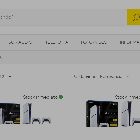
SO / AUDIO
TELEFONIA
FOTO/VIDEO
INFORMÀ
A
MOBILITAT URBANA
NAVEGADORS GPS
CONSOLES
12
Rellevància
Ordenar per:
Stock inmediato
Stock inme