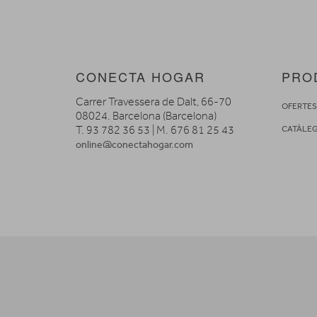
CONECTA HOGAR
PRO
Carrer Travessera de Dalt, 66-70
OFERTE
08024. Barcelona (Barcelona)
T. 93 782 36 53 | M. 676 81 25 43
CATÀLE
online@conectahogar.com