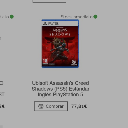
diato
Stock inmediato
DO
Ubisoft Assassin's Creed
Shadows (PS5) Estándar
ST
Inglés PlayStation 5
2€
77,81€
Comprar