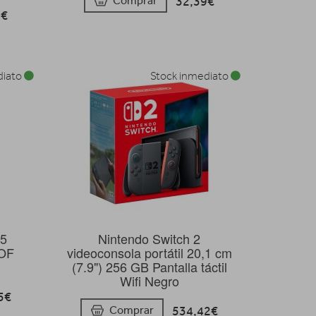
32,39€
Comprar
4€
diato
Stock inmediato
5
Nintendo Switch 2
OF
videoconsola portátil 20,1 cm
(7.9") 256 GB Pantalla táctil
Wifi Negro
5€
534,42€
Comprar