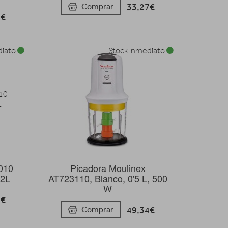
33,27€
Comprar
6€
diato
Stock inmediato
010
Picadora Moulinex
 2L
AT723110, Blanco, 0'5 L, 500
W
6€
49,34€
Comprar