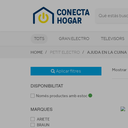
TOTS
GRAN ELECTRO
TELEVISORS
HOME
AJUDA EN LA CUINA
PETIT ELECTRO
CLIMATITZACIÓ I CALEFACCIÓ
Mostrar 
Aplicar filtres
DISPONIBILITAT
Només productes amb estoc
MARQUES
ARIETE
BRAUN