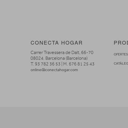
CONECTA HOGAR
PRO
Carrer Travessera de Dalt, 66-70
OFERTE
08024. Barcelona (Barcelona)
T. 93 782 36 53 | M. 676 81 25 43
CATÀLE
online@conectahogar.com