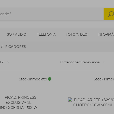
SO / AUDIO
TELEFONIA
FOTO/VIDEO
INFORMÀ
PICADORES
MOBILITAT URBANA
NAVEGADORS GPS
CONSOLES
12
Rellevància
Ordenar per:
Stock inmediato
Stock inme