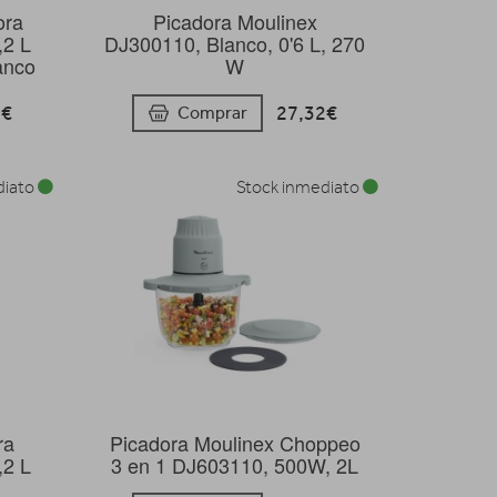
ora
Picadora Moulinex
,2 L
DJ300110, Blanco, 0'6 L, 270
anco
W
4€
27,32€
Comprar
diato
Stock inmediato
ra
Picadora Moulinex Choppeo
,2 L
3 en 1 DJ603110, 500W, 2L