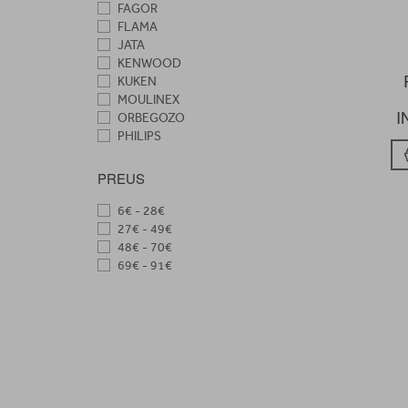
FAGOR
FLAMA
JATA
KENWOOD
KUKEN
MOULINEX
I
ORBEGOZO
PHILIPS
PRINCESS
RUSSELL HOBBS
PREUS
SOLAC
TAURUS
6€ - 28€
TESLA
27€ - 49€
UFESA
48€ - 70€
69€ - 91€