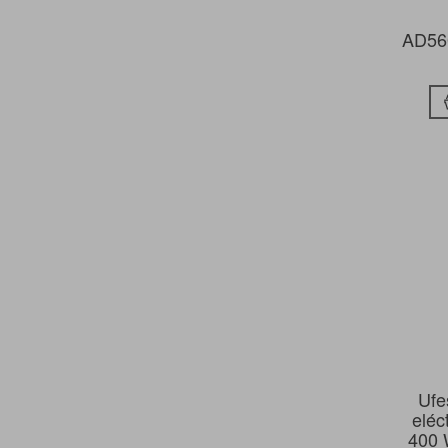
AD560
Ufe
eléc
400 