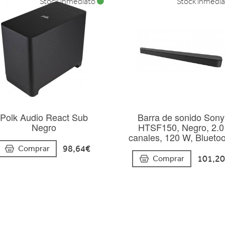
Stock inmediato
Stock inmedi
Polk Audio React Sub
Barra de sonido Sony
Negro
HTSF150, Negro, 2.0
canales, 120 W, Blueto
98,64€
Comprar
101,2
Comprar