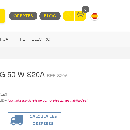
0
OFERTES
BLOG
TICA
PETIT ELECTRO
OTROS
LG 50 W S20A
REF. S20A
BLES
LIDA
(consulta a la cistella de compra les zones habilitades)
.
CALCULA LES
DESPESES