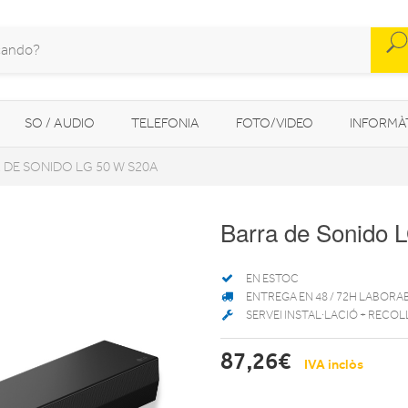
SO / AUDIO
TELEFONIA
FOTO/VIDEO
INFORMÀ
 DE SONIDO LG 50 W S20A
MOBILITAT URBANA
NAVEGADORS GPS
CONSOLES
Barra de Sonido 
EN ESTOC
ENTREGA EN 48 / 72H LABORA
SERVEI INSTAL·LACIÓ + RECOL
87,26€
IVA inclòs