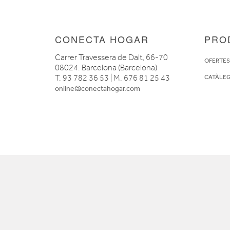
CONECTA HOGAR
PRO
Carrer Travessera de Dalt, 66-70
OFERTE
08024. Barcelona (Barcelona)
T. 93 782 36 53 | M. 676 81 25 43
CATÀLE
online@conectahogar.com