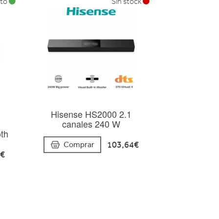
ato
Sin stock
Hisense HS2000 2.1
canales 240 W
oth
103,64€
Comprar
0€