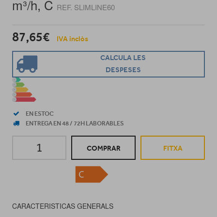
m³/h, C
REF. SLIMLINE60
87,65€
IVA inclòs
CALCULA LES
DESPESES
EN ESTOC
ENTREGA EN 48 / 72H LABORABLES
COMPRAR
FITXA
CARACTERISTICAS GENERALS