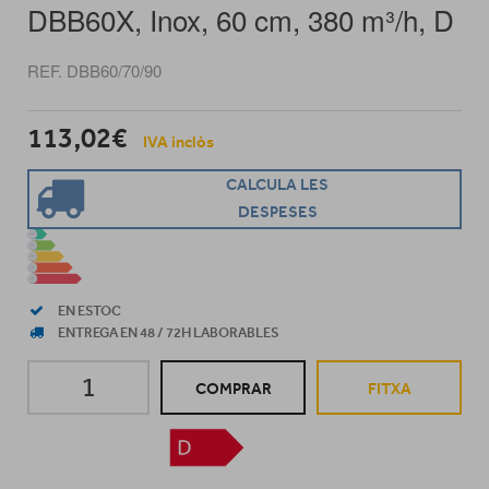
DBB60X, Inox, 60 cm, 380 m³/h, D
REF. DBB60/70/90
113,02€
IVA inclòs
CALCULA LES
DESPESES
EN ESTOC
ENTREGA EN 48 / 72H LABORABLES
COMPRAR
FITXA