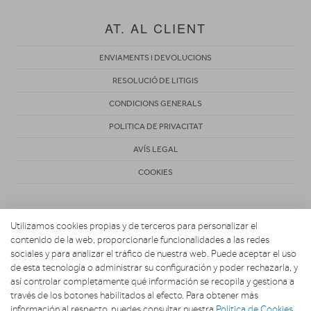
AT. AL CLIENT
ENVIAMENTS I DEVOLUCIONS
RESOLUCIÓ DE LITIGIS
CONDICIONS GENERALS
POLITICA DE PRIVACITAT
AVÍS LEGAL
COOKIES
Utilizamos cookies propias y de terceros para personalizar el
contenido de la web, proporcionarle funcionalidades a las redes
sociales y para analizar el tráfico de nuestra web. Puede aceptar el uso
de esta tecnología o administrar su configuración y poder rechazarla, y
Copyright 2026. CONECTA HOGAR
así controlar completamente qué información se recopila y gestiona a
través de los botones habilitados al efecto. Para obtener más
información al respecto, puedes consultar nuestra
Política de Cookies
.