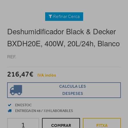
Refinar Cerca
Deshumidificador Black & Decker
BXDH20E, 400W, 20L/24h, Blanco
REF.
216,47€
IVA inclòs
CALCULA LES
DESPESES
EN ESTOC
ENTREGA EN 48 / 72H LABORABLES
COMPRAR
FITXA